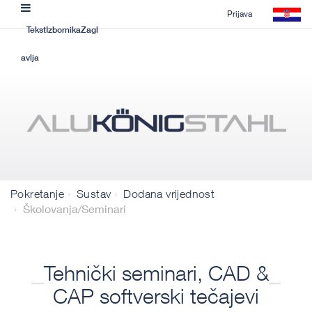
Prijava
TekstIzbornikaZagl
avlja
Pokretanje
Sustav
Dodana vrijednost
Školovanja/Seminari
Tehnički seminari, CAD &
CAP softverski tečajevi