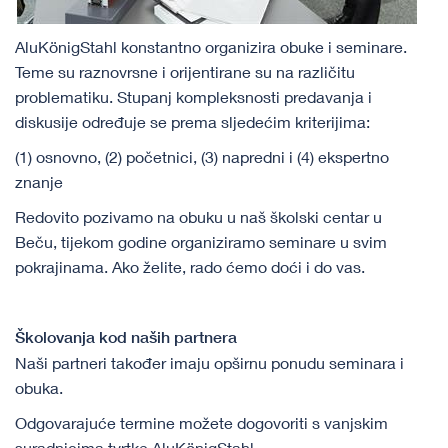
AluKönigStahl konstantno organizira obuke i seminare.
Teme su raznovrsne i orijentirane su na različitu
problematiku. Stupanj kompleksnosti predavanja i
diskusije određuje se prema sljedećim kriterijima:
(1) osnovno, (2) početnici, (3) napredni i (4) ekspertno
znanje
Redovito pozivamo na obuku u naš školski centar u
Beču, tijekom godine organiziramo seminare u svim
pokrajinama. Ako želite, rado ćemo doći i do vas.
Školovanja kod naših partnera
Naši partneri također imaju opširnu ponudu seminara i
obuka.
Odgovarajuće termine možete dogovoriti s vanjskim
suradnicima tvrtke AluKönigStahl.