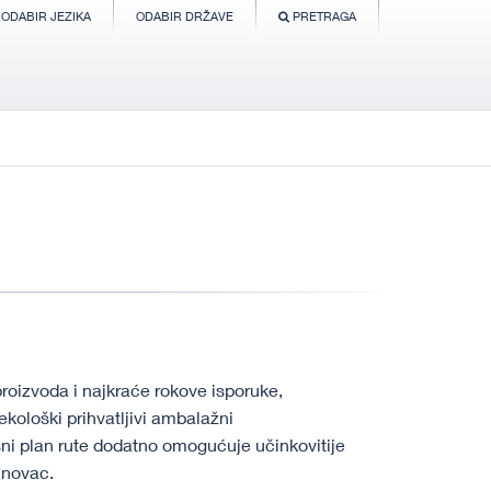
ODABIR JEZIKA
ODABIR DRŽAVE
PRETRAGA
proizvoda i najkraće rokove isporuke,
ekološki prihvatljivi ambalažni
ksni plan rute dodatno omogućuje učinkovitije
 novac.