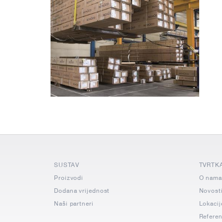
SUSTAV
TVRTK
Proizvodi
O nama
Dodana vrijednost
Novost
Naši partneri
Lokacij
Refere