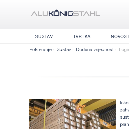
SUSTAV
TVRTKA
NOVOST
Logi
Pokretanje
Sustav
Dodana vrijednost
​​Isk
zahv
sust
plan