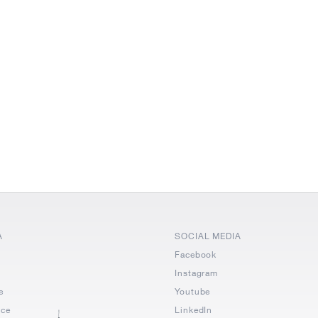
A
SOCIAL MEDIA
Facebook
i
Instagram
e
Youtube
nce
LinkedIn