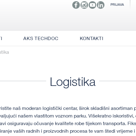
PRIJAVA
I
AKS TECHDOC
KONTAKTI
stika
Logistika
oristite
naš moderan logistički centar, širok skladišni asortiman 
aljujući našem vlastitom voznom parku. Višekratno iskoristivi, 
avi osiguravaju očuvanje kvalitete robe tijekom transporta. Fi
iranje vaših radnih i proizvodnih procesa te vam štedi vrijeme i