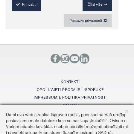
KONTAKTI
OPĆI UVJETI PRODAJE I ISPORUKE
IMPRESSUM & POLITIKA PRIVATNOSTI
SITEMAP
Da bi ova web stranica ispravno radila, ponekad na Vaš uređaj
postavljamo male datoteke koje se nazivaju „kolačići“. Ovisno o
©2026 AluKönigStahl
Vašem odabiru kolačića, osobne podatke možemo obrađivati mi
C
i davatelji usluga treće strane (također locirani u SAD-u).